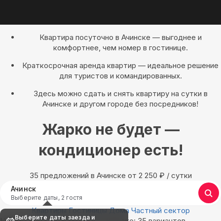
Квартира посуточно в Ачинске — выгоднее и
комфортнее, чем номер в гостинице.
Краткосрочная аренда квартир — идеальное решение
для туристов и командированных.
Здесь можно сдать и снять квартиру на сутки в
Ачинске и другом городе без посредников!
Жарко не будет —
кондиционер есть!
35 предложений в Ачинске oт 2 250
₽
/ сутки
Ачинск
Выберите даты, 2 гостя
Квартиры
Гостиницы
Дома
Частный сектор
Выберите даты заезда и
Найдём, где остановиться в Ачинске: 35 вариантов