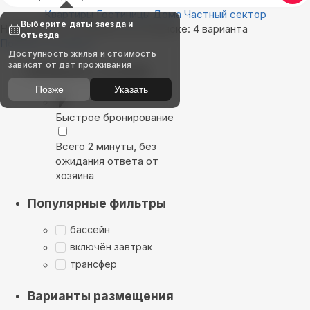
Квартиры
Гостиницы
Дома
Частный сектор
Выберите даты заезда и
Найдём, где остановиться в Ачинске: 4 варианта
отъезда
Показать на карте
Доступность жилья и стоимость
зависят от дат проживания
Выбирайте лучшее
Позже
Указать
Быстрое бронирование
Всего 2 минуты, без
ожидания ответа от
хозяина
Популярные фильтры
бассейн
включён завтрак
трансфер
Варианты размещения