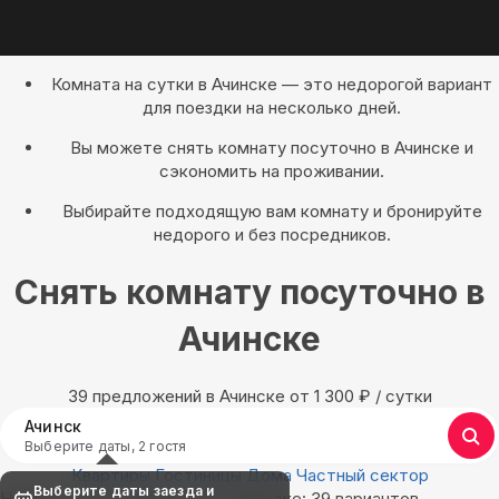
Комната на сутки в Ачинске — это недорогой вариант
для поездки на несколько дней.
Вы можете снять комнату посуточно в Ачинске и
сэкономить на проживании.
Выбирайте подходящую вам комнату и бронируйте
недорого и без посредников.
Снять комнату посуточно в
Ачинске
39 предложений в Ачинске oт 1 300
₽
/ сутки
Ачинск
Выберите даты, 2 гостя
Квартиры
Гостиницы
Дома
Частный сектор
Выберите даты заезда и
Найдём, где остановиться в Ачинске: 39 вариантов